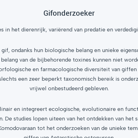
Gifonderzoeker
s in het dierenrijk, variërend van predatie en verdedi
n gif, ondanks hun biologische belang en unieke eigen
het belang van de bijbehorende toxines kunnen niet wor
orfologische en farmacologische diversiteit van giff
slechts een zeer beperkt taxonomisch bereik is onderzo
vrijwel onbestudeerd gebleven.
plinair en integreert ecologische, evolutionaire en f
en. De studies lopen uiteen van het ontdekken van he
e Komodovaraan tot het onderzoeken van de unieke te
giffen van Antarctische octopussen.