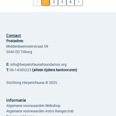
1
2
3
4
Contact
Postadres:
Middenbeemsterstraat 59
5045 ED Tilburg
E:
info
@herpetofaunafoundation.org
T:
06-14365223
(alleen tijdens kantooruren)
Stichting Herpetofauna © 2025
Informatie
Algemene voorwaarden Webshop
Algemene voorwaarden Astro Rangerclub