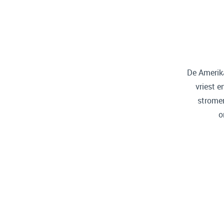
De Amerika
vriest e
stromen
o