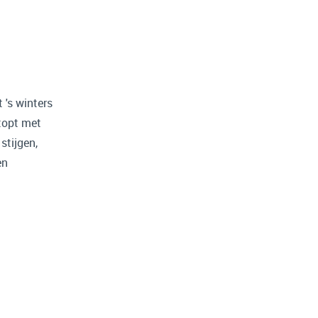
 's winters
stopt met
stijgen,
en